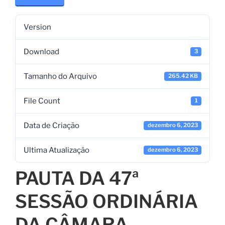
Version
Download
3
Tamanho do Arquivo
265.42 KB
File Count
1
Data de Criação
dezembro 6, 2023
Ultima Atualização
dezembro 6, 2023
PAUTA DA 47ª
SESSÃO ORDINÁRIA
DA CÂMARA