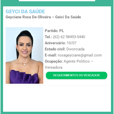
GEYCI DA SAÚDE
Geyciane Rosa De Oliveira – Geici Da Saúde
Partido: PL
Tel.:
(62) 62 98493-5440
Aniversário:
10/07
Estado civil:
Divorciada
E-mail:
rosageyciane@gmail.com
Ocupação:
Agente Político –
Vereadora