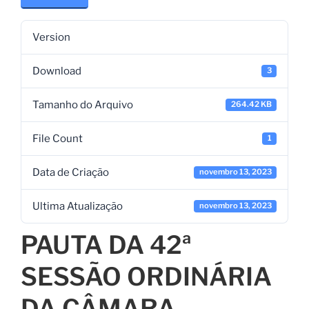
Version
Download
3
Tamanho do Arquivo
264.42 KB
File Count
1
Data de Criação
novembro 13, 2023
Ultima Atualização
novembro 13, 2023
PAUTA DA 42ª
SESSÃO ORDINÁRIA
DA CÂMARA