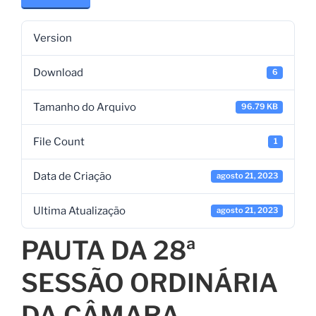
Version
Download
6
Tamanho do Arquivo
96.79 KB
File Count
1
Data de Criação
agosto 21, 2023
Ultima Atualização
agosto 21, 2023
PAUTA DA 28ª
SESSÃO ORDINÁRIA
DA CÂMARA