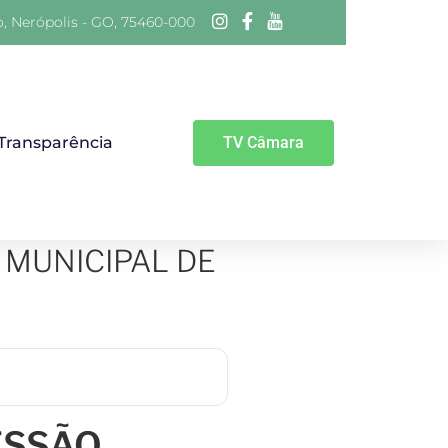
o, Nerópolis - GO, 75460-000
 Transparência
TV Câmara
 MUNICIPAL DE
ESSÃO