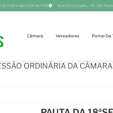
 às 11:00 e das 13:00 às 17:00
Rua Dona Gueta, - St. São Paul
Câmara
Vereadores
Portal Da
ESSÃO ORDINÁRIA DA CÂMARA
PAUTA DA 18ªS