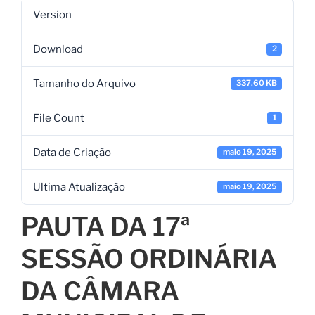
Version
Download
2
Tamanho do Arquivo
337.60 KB
File Count
1
Data de Criação
maio 19, 2025
Ultima Atualização
maio 19, 2025
PAUTA DA 17ª
SESSÃO ORDINÁRIA
DA CÂMARA