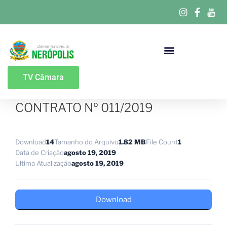
Portal Da Transparência
TV Câmara
CONTRATO Nº 011/2019
Download
14
Tamanho do Arquivo
1.82 MB
File Count
1
Data de Criação
agosto 19, 2019
Ultima Atualização
agosto 19, 2019
Download