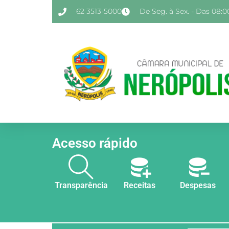
62 3513-5000
De Seg. à Sex. - Das 08:00
Acesso rápido
Transparência
Receitas
Despesas