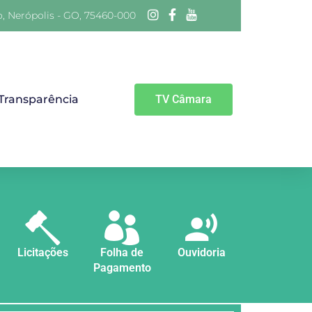
o, Nerópolis - GO, 75460-000
 Transparência
TV Câmara
Licitações
Folha de
Ouvidoria
Pagamento