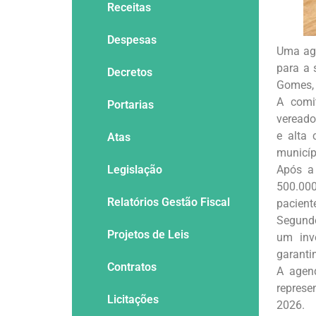
Receitas
Despesas
Uma age
para a 
Decretos
Gomes, 
A comit
Portarias
vereado
e alta
Atas
municíp
Legislação
Após a
500.000
Relatórios Gestão Fiscal
pacient
Segundo
Projetos de Leis
um inv
garanti
Contratos
A agend
represe
Licitações
2026.