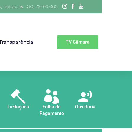
o, Nerópolis - GO, 75460-000
 Transparência
TV Câmara
Licitações
Folha de
Ouvidoria
Pagamento