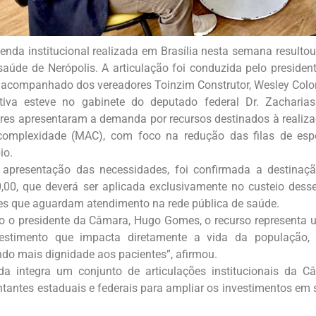
nda institucional realizada em Brasília nesta semana resulto
saúde de Nerópolis. A articulação foi conduzida pelo preside
acompanhado dos vereadores Toinzim Construtor, Wesley Color
iva esteve no gabinete do deputado federal Dr. Zacharias
res apresentaram a demanda por recursos destinados à realizaç
 complexidade (MAC), com foco na redução das filas de es
io.
 apresentação das necessidades, foi confirmada a destinaç
,00, que deverá ser aplicada exclusivamente no custeio dess
es que aguardam atendimento na rede pública de saúde.
 o presidente da Câmara, Hugo Gomes, o recurso representa um
estimento que impacta diretamente a vida da população, 
ndo mais dignidade aos pacientes”, afirmou.
a integra um conjunto de articulações institucionais da C
ntantes estaduais e federais para ampliar os investimentos em s