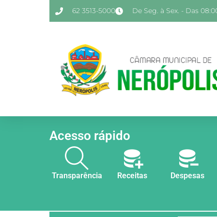
62 3513-5000
De Seg. à Sex. - Das 08:00
Acesso rápido
Transparência
Receitas
Despesas