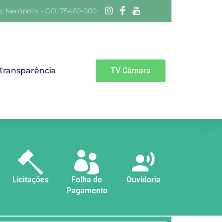
o, Nerópolis - GO, 75460-000
 Transparência
TV Câmara
Licitações
Folha de
Ouvidoria
Pagamento