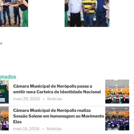
as
onados
Câmara Municipal de Nerópolis passa a
emitir nova Carteira de Identidade Nacional
maio 29, 2026
Noticias
Câmara Municipal de Nerópolis realiza
Sessão Solene em homenagem ao Movimento
Elas
maio 15, 2026
Noticias