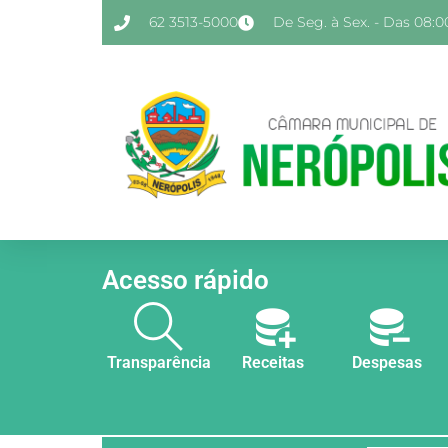
62 3513-5000
De Seg. à Sex. - Das 08:00
Acesso rápido
Transparência
Receitas
Despesas