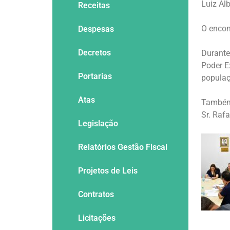
Luiz Alb
Receitas
O encon
Despesas
Decretos
Durante
Poder E
Portarias
populaç
Atas
Também 
Sr. Raf
Legislação
Relatórios Gestão Fiscal
Projetos de Leis
Contratos
Licitações