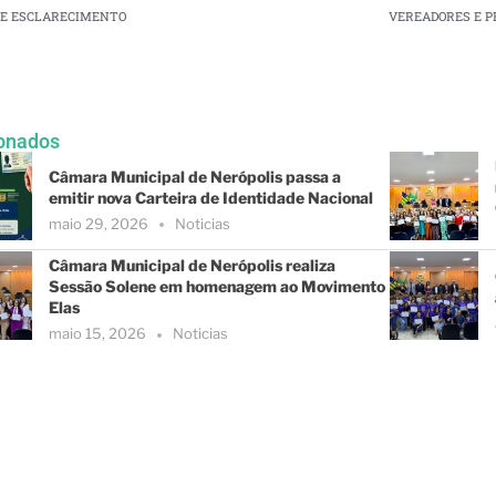
DE ESCLARECIMENTO
onados
Câmara Municipal de Nerópolis passa a
emitir nova Carteira de Identidade Nacional
maio 29, 2026
Noticias
Câmara Municipal de Nerópolis realiza
Sessão Solene em homenagem ao Movimento
Elas
maio 15, 2026
Noticias