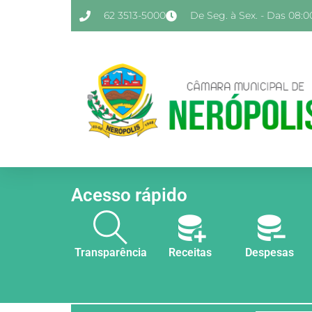
62 3513-5000
De Seg. à Sex. - Das 08:00
Acesso rápido
Transparência
Receitas
Despesas