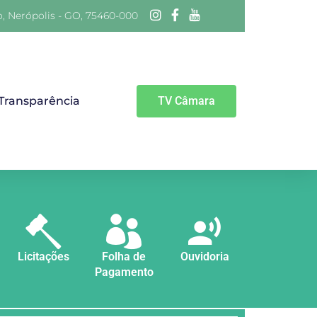
o, Nerópolis - GO, 75460-000
 Transparência
TV Câmara
Licitações
Folha de
Ouvidoria
Pagamento