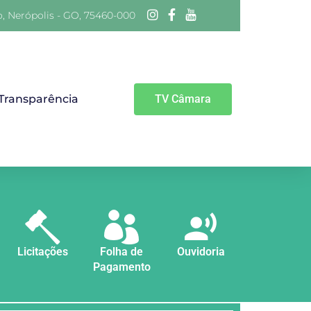
o, Nerópolis - GO, 75460-000
 Transparência
TV Câmara
Licitações
Folha de
Ouvidoria
Pagamento