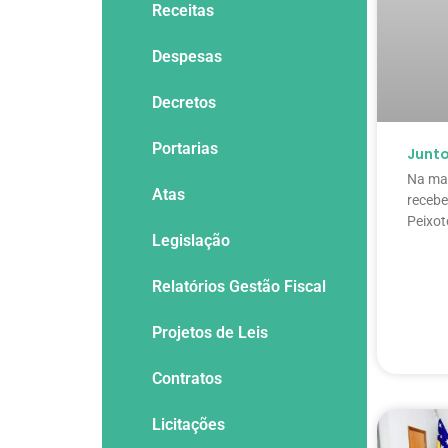
Receitas
Despesas
Decretos
Portarias
Junto
Na man
Atas
recebe
Peixot
Legislação
Relatórios Gestão Fiscal
Projetos de Leis
Contratos
Licitações