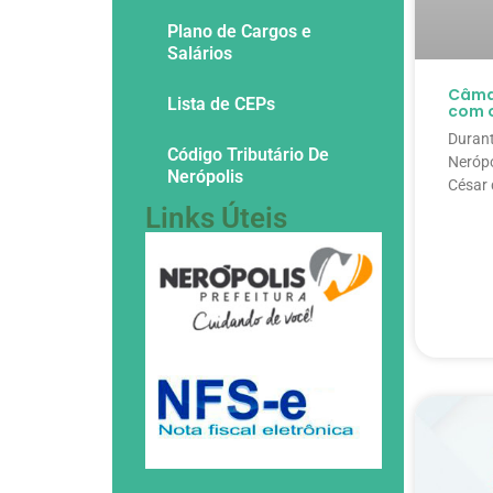
Plano de Cargos e
Salários
Câma
Lista de CEPs
com 
Durant
Código Tributário De
Nerópo
Nerópolis
César 
Links Úteis