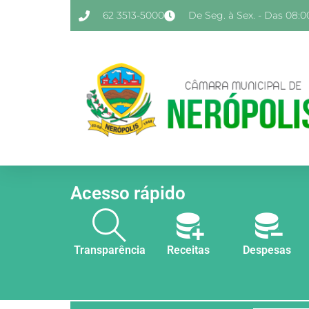
62 3513-5000
De Seg. à Sex. - Das 08:00
Acesso rápido
Transparência
Receitas
Despesas