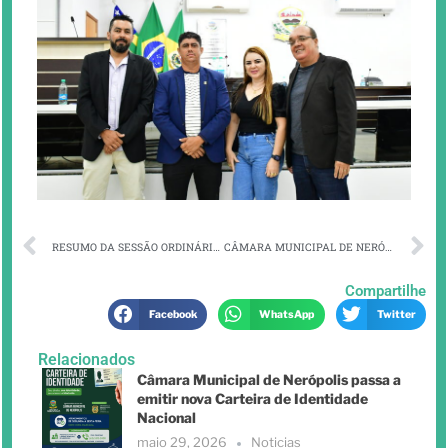
RESUMO DA SESSÃO ORDINÁRIA E EXTRAORDINÁRIA DO DIA 13-12-2023
CÂMARA MUNICIPAL DE NERÓPOLIS APROVA EM SESSÃO EXTRAORDINÁRIA PROJETO DE LEI QUE AUTORIZA A CRIAÇÃO DO PROGRAMA DE HABITAÇÃO POPULAR.
Compartilhe
Facebook
WhatsApp
Twitter
Relacionados
Câmara Municipal de Nerópolis passa a
emitir nova Carteira de Identidade
Nacional
maio 29, 2026
Noticias