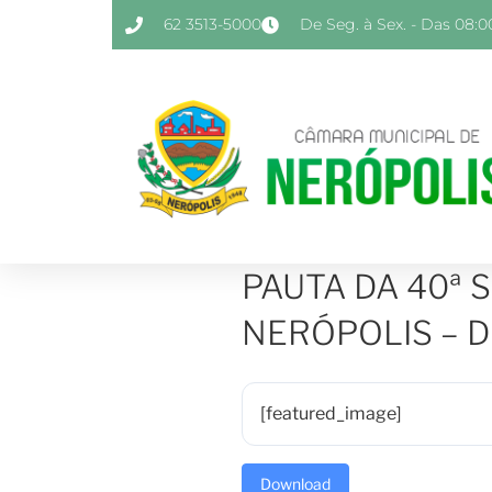
62 3513-5000
De Seg. à Sex. - Das 08:00
PAUTA DA 40ª 
NERÓPOLIS – DI
[featured_image]
Download