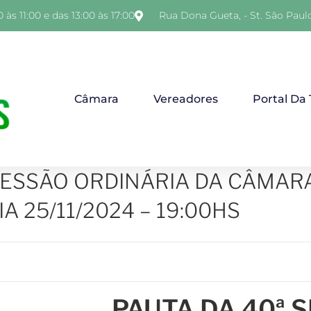
 às 11:00 e das 13:00 às 17:00
Rua Dona Gueta, - St. São Paul
Câmara
Vereadores
Portal Da
SESSÃO ORDINÁRIA DA CÂMAR
A 25/11/2024 – 19:00HS
PAUTA DA 40ª 