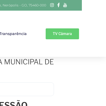
o, Nerópolis - GO, 75460-000
 Transparência
TV Câmara
A MUNICIPAL DE
SESSÃO