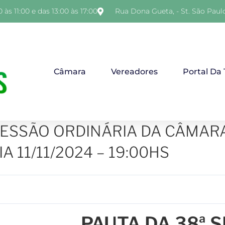
 às 11:00 e das 13:00 às 17:00
Rua Dona Gueta, - St. São Paul
Câmara
Vereadores
Portal Da
SESSÃO ORDINÁRIA DA CÂMAR
A 11/11/2024 – 19:00HS
PAUTA DA 38ª 