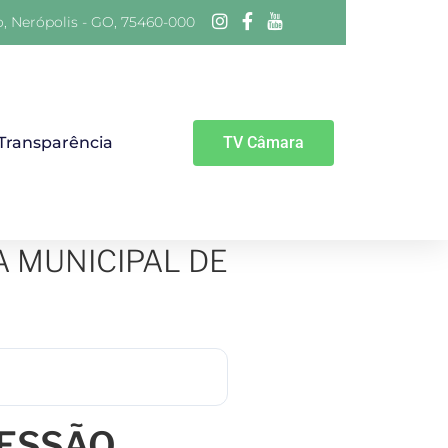
o, Nerópolis - GO, 75460-000
 Transparência
TV Câmara
A MUNICIPAL DE
SESSÃO