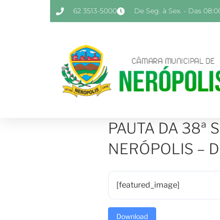
62 3513-5000
De Seg. à Sex. - Das 08:00
PAUTA DA 38ª 
NERÓPOLIS – DI
[featured_image]
Download