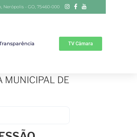
o, Nerópolis - GO, 75460-000
 Transparência
TV Câmara
A MUNICIPAL DE
SESSÃO