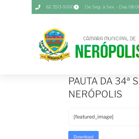
62 3513-5000
De Seg. à Sex. - Das 08:00
PAUTA DA 34ª 
NERÓPOLIS
[featured_image]
Download