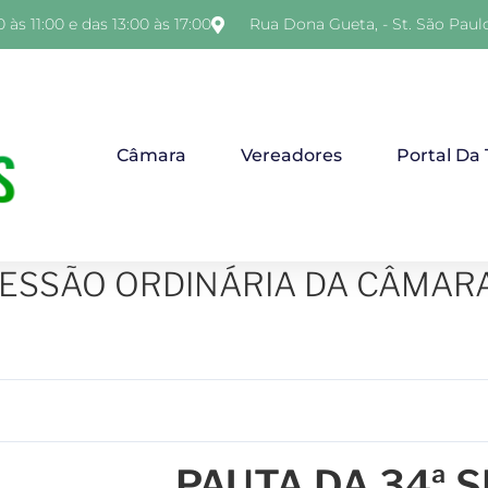
 às 11:00 e das 13:00 às 17:00
Rua Dona Gueta, - St. São Paul
Câmara
Vereadores
Portal Da
SESSÃO ORDINÁRIA DA CÂMAR
PAUTA DA 34ª 