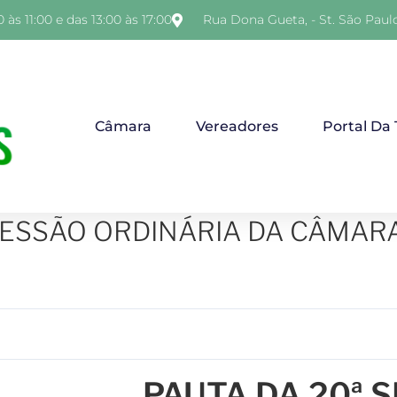
 às 11:00 e das 13:00 às 17:00
Rua Dona Gueta, - St. São Paul
Câmara
Vereadores
Portal Da
SESSÃO ORDINÁRIA DA CÂMAR
PAUTA DA 20ª 