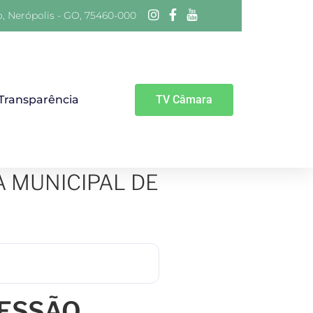
o, Nerópolis - GO, 75460-000
 Transparência
TV Câmara
A MUNICIPAL DE
SESSÃO