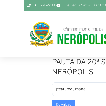
62 3513-5000
De Seg. à Sex. - Das 08:00
PAUTA DA 20ª 
NERÓPOLIS
[featured_image]
Download