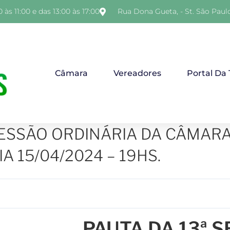
 às 11:00 e das 13:00 às 17:00
Rua Dona Gueta, - St. São Paul
Câmara
Vereadores
Portal Da
SESSÃO ORDINÁRIA DA CÂMARA
A 15/04/2024 – 19HS.
PAUTA DA 13ª 