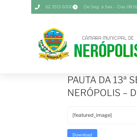
62 3513-5000
De Seg. à Sex. - Das 08:00
PAUTA DA 13ª 
NERÓPOLIS – DI
[featured_image]
Download