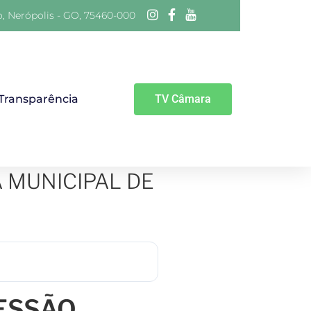
o, Nerópolis - GO, 75460-000
 Transparência
TV Câmara
 MUNICIPAL DE
SESSÃO