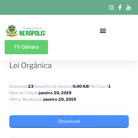
Portal Da Transparência
TV Câmara
Lei Orgânica
Download
23
Tamanho do Arquivo
0.00 KB
File Count
1
Data de Criação
janeiro 20, 2019
Ultima Atualização
janeiro 20, 2019
Download