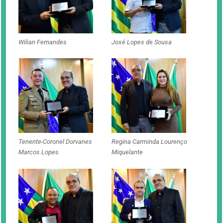
Wilian Fernandes
José Lopes de Sousa
Tenente-Coronel Dorvanes
Regina Carminda Lourenço
Marcos Lopes
Miquelante