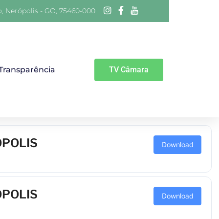
o, Nerópolis - GO, 75460-000
 Transparência
TV Câmara
ÓPOLIS
Download
ÓPOLIS
Download