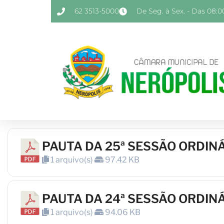
62 3513-5000
De Seg. à Sex. - Das 08:00
PAUTA DA 25ª SESSÃO ORDIN
1 arquivo(s)
97.42 KB
PAUTA DA 24ª SESSÃO ORDIN
1 arquivo(s)
94.06 KB